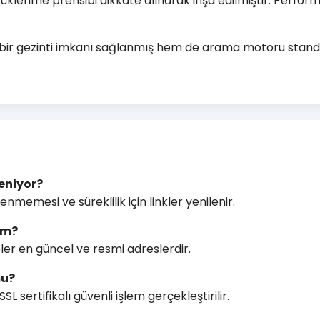
yüklenme prensibi dikkate alınarak inşa edilmiştir. Perfor
ı bir gezinti imkanı sağlanmış hem de arama motoru standa
eniyor?
enmemesi ve süreklilik için linkler yenilenir.
rum?
er en güncel ve resmi adreslerdir.
mu?
L sertifikalı güvenli işlem gerçekleştirilir.