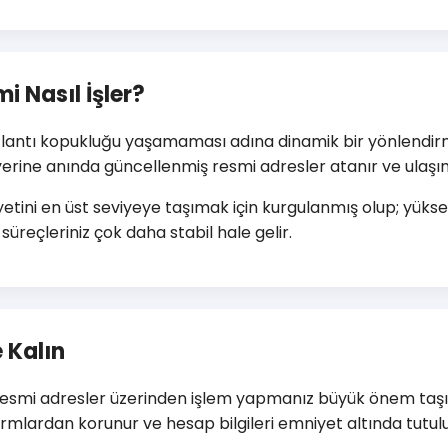
i Nasıl İşler?
ağlantı kopukluğu yaşamaması adına dinamik bir yönlendirm
n yerine anında güncellenmiş resmi adresler atanır ve ulaşım s
yetini en üst seviyeye taşımak için kurgulanmış olup; yük
süreçleriniz çok daha stabil hale gelir.
 Kalın
e resmi adresler üzerinden işlem yapmanız büyük önem taşır
rmlardan korunur ve hesap bilgileri emniyet altında tutulu