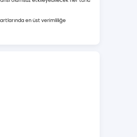
mansı olumsuz etkileyebilecek her türlü
rtlarında en üst verimliliğe