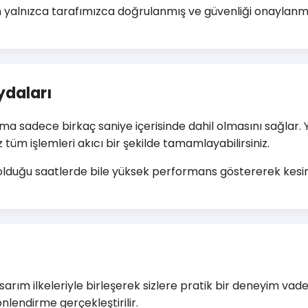
en yalnızca tarafımızca doğrulanmış ve güvenliği onaylanmış
ydaları
orma sadece birkaç saniye içerisinde dahil olmasını sağlar
 tüm işlemleri akıcı bir şekilde tamamlayabilirsiniz.
 olduğu saatlerde bile yüksek performans göstererek kesinti
tu tasarım ilkeleriyle birleşerek sizlere pratik bir deneyim
lendirme gerçekleştirilir.